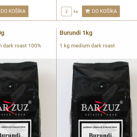
DO KOŠÍKA
DO KOŠÍKA
ks
0g
Burundi 1kg
 dark roast 100%
1 kg medium dark roast