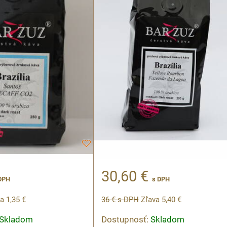
30,60 €
s DPH
DPH
36 €
s DPH
Zľava 5,40 €
a 1,35 €
Dostupnosť:
Skladom
Skladom