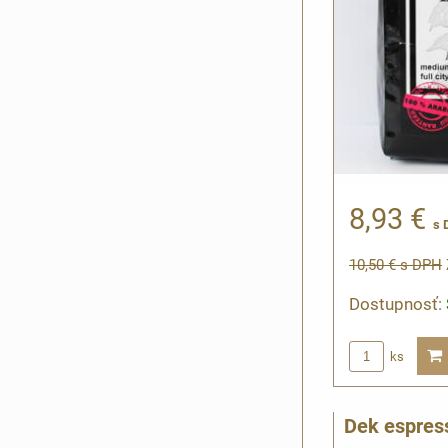
8,93 €
s 
10,50 €
s DPH
Dostupnosť:
ks
Dek espres