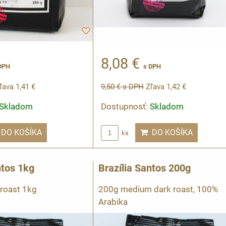
8,08 €
DPH
s DPH
ľava 1,41 €
9,50 €
s DPH
Zľava 1,42 €
Skladom
Dostupnosť:
Skladom
DO KOŠÍKA
DO KOŠÍKA
ks
ntos 1kg
Brazília Santos 200g
roast 1kg
200g medium dark roast, 100%
Arabika