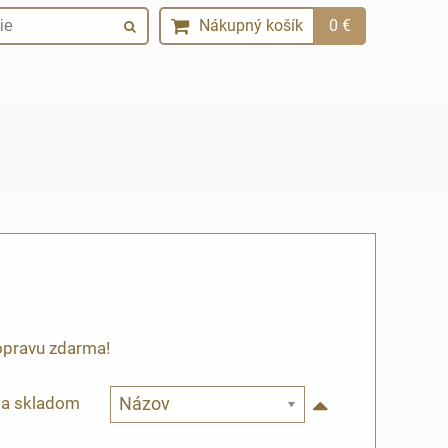
Nákupný košík
0 €
opravu zdarma!
ba skladom
Názov