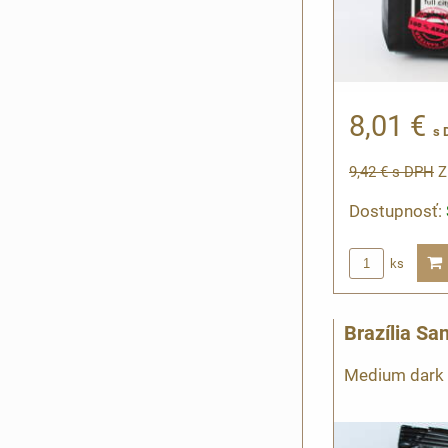
8,01 €
s 
9,42 €
s DPH
Z
Dostupnosť:
ks
Brazília Sa
Medium dark 