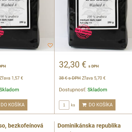
32,30 €
DPH
s DPH
Zľava 1,57 €
38 €
s DPH
Zľava 5,70 €
Skladom
Dostupnosť:
Skladom
DO KOŠÍKA
DO KOŠÍKA
ks
so, bezkofeínová
Dominikánska republika