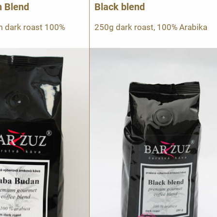
 Blend
Black blend
 dark roast 100%
250g dark roast, 100% Arabika