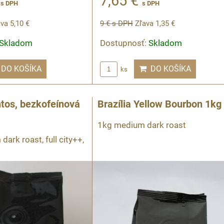
€
7,65 €
s DPH
s DPH
va 5,10 €
9 €
s DPH
Zľava 1,35 €
Skladom
Dostupnosť:
Skladom
DO KOŠÍKA
DO KOŠÍKA
ks
ntos, bezkofeínová
Brazília Yellow Bourbon 1kg
1kg medium dark roast
ark roast, full city++,