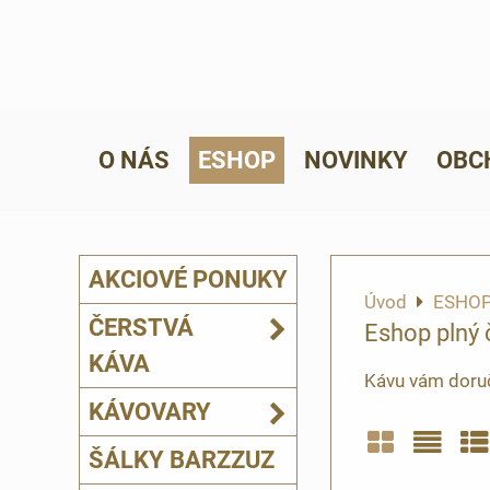
O NÁS
ESHOP
NOVINKY
OBC
AKCIOVÉ PONUKY
Úvod
ESHO
ČERSTVÁ
Eshop plný 
KÁVA
Kávu vám doruč
KÁVOVARY
ŠÁLKY BARZZUZ
Mriežka
Zozn
Ta