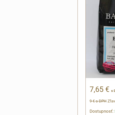
7,65 €
s 
9 €
s DPH
Zľav
Dostupnosť: