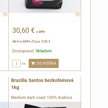
30,60 €
s DPH
36 €
s DPH
Zľava 5,40 €
Dostupnosť:
Skladom
DO KOŠÍKA
ks
Brazília Santos bezkofeínová
1kg
Medium dark roast 100% Arabica