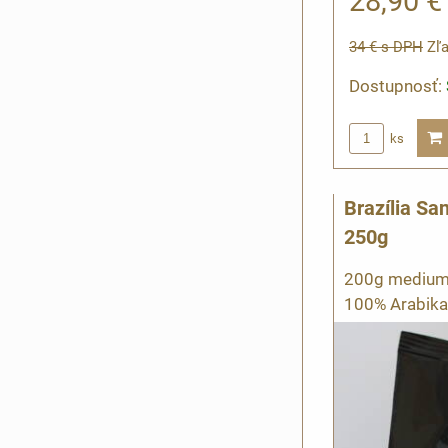
28,90 
34 €
s DPH
Zľa
Dostupnosť:
ks
Brazília Sa
250g
200g medium d
100% Arabika