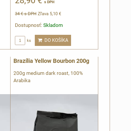
28,90 €
s DPH
34 €
s DPH
Zľava 5,10 €
Dostupnosť:
Skladom
DO KOŠÍKA
ks
Brazília Yellow Bourbon 200g
200g medium dark roast, 100%
Arabika