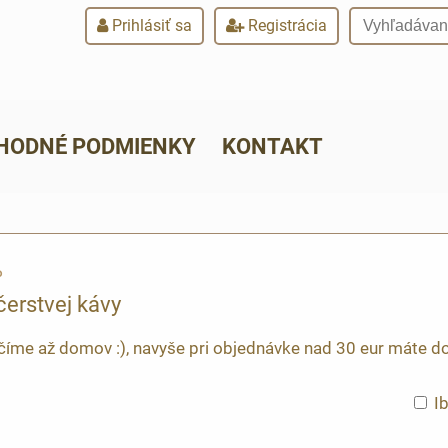
Prihlásiť sa
Registrácia
HODNÉ PODMIENKY
KONTAKT
P
čerstvej kávy
íme až domov :), navyše pri objednávke nad 30 eur máte d
I
am
buľka