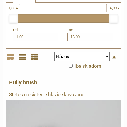
1,00 €
16,00 €
Od:
Do:
Iba skladom
Mriežka
Zoznam
Tabuľka
Pully brush
Štetec na čistenie hlavice kávovaru