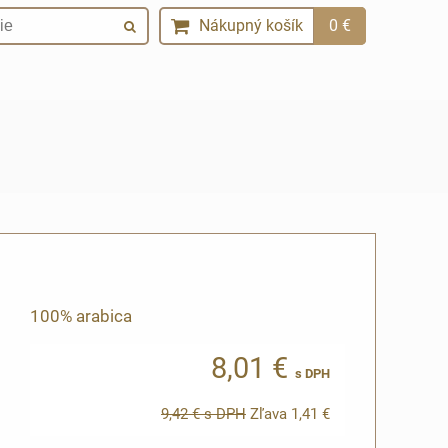
Nákupný košík
0 €
100% arabica
8,01 €
s DPH
9,42 €
s DPH
Zľava
1,41 €