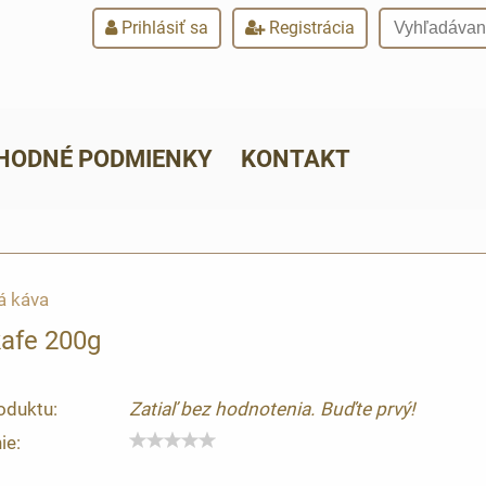
Prihlásiť sa
Registrácia
HODNÉ PODMIENKY
KONTAKT
á káva
kafe 200g
oduktu:
Zatiaľ bez hodnotenia. Buďte prvý!
ie: