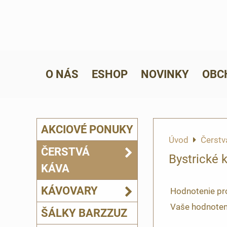
O NÁS
ESHOP
NOVINKY
OBC
AKCIOVÉ PONUKY
Úvod
Čerstv
ČERSTVÁ
Bystrické 
KÁVA
KÁVOVARY
Hodnotenie pr
Vaše hodnoten
ŠÁLKY BARZZUZ