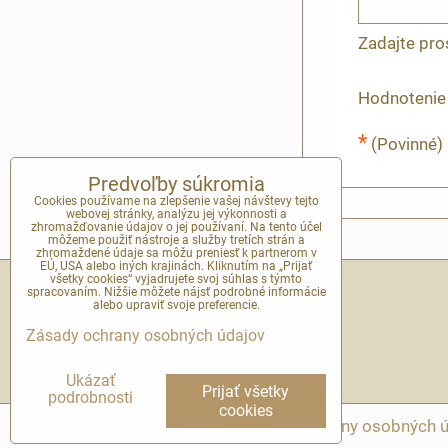
Zadajte pro
Hodnotenie
*
(Povinné)
Predvoľby súkromia
Cookies používame na zlepšenie vašej návštevy tejto
webovej stránky, analýzu jej výkonnosti a
zhromažďovanie údajov o jej používaní. Na tento účel
môžeme použiť nástroje a služby tretích strán a
zhromaždené údaje sa môžu preniesť k partnerom v
EÚ, USA alebo iných krajinách. Kliknutím na „Prijať
všetky cookies“ vyjadrujete svoj súhlas s týmto
spracovaním. Nižšie môžete nájsť podrobné informácie
KONTAKT
alebo upraviť svoje preferencie.
Zásady ochrany osobných údajov
E-mail na helpdesk:
kavadomov@kavadomov.sk
Ukázať
Prijať všetky
podrobnosti
cookies
Predvoľby súkromia
Zásady ochrany osobných 