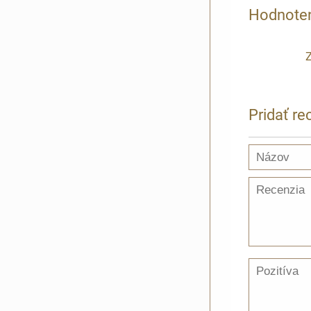
Hodnoten
Z
Pridať re