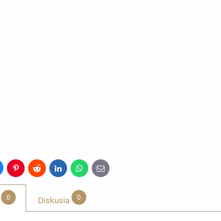
luesky
Pinterest
Reddit
LinkedIn
WhatsApp
E-
mail
0
0
Diskusia