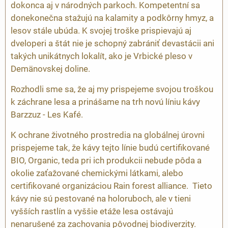
dokonca aj v národných parkoch. Kompetentní sa
donekonečna stažujú na kalamity a podkôrny hmyz, a
lesov stále ubúda. K svojej troške prispievajú aj
dveloperi a štát nie je schopný zabrániť devastácii ani
takých unikátnych lokalít, ako je Vrbické pleso v
Demänovskej doline.
Rozhodli sme sa, že aj my prispejeme svojou troškou
k záchrane lesa a prinášame na trh novú líniu kávy
Barzzuz - Les Kafé.
K ochrane životného prostredia na globálnej úrovni
prispejeme tak, že kávy tejto línie budú certifikované
BIO, Organic, teda pri ich produkcii nebude pôda a
okolie zaťažované chemickými látkami, alebo
certifikované organizáciou Rain forest alliance. Tieto
kávy nie sú pestované na holoruboch, ale v tieni
vyšších rastlín a vyššie etáže lesa ostávajú
nenarušené za zachovania pôvodnej biodiverzity.