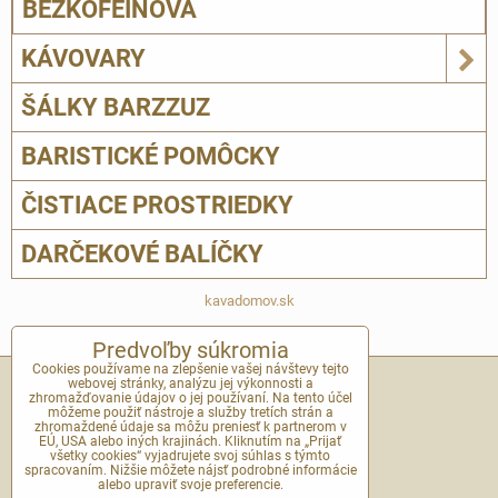
BEZKOFEÍNOVÁ
KÁVOVARY
ŠÁLKY BARZZUZ
BARISTICKÉ POMÔCKY
ČISTIACE PROSTRIEDKY
DARČEKOVÉ BALÍČKY
kavadomov.sk
Predvoľby súkromia
Cookies používame na zlepšenie vašej návštevy tejto
KONTAKT
webovej stránky, analýzu jej výkonnosti a
zhromažďovanie údajov o jej používaní. Na tento účel
môžeme použiť nástroje a služby tretích strán a
zhromaždené údaje sa môžu preniesť k partnerom v
E-mail na helpdesk:
EÚ, USA alebo iných krajinách. Kliknutím na „Prijať
všetky cookies“ vyjadrujete svoj súhlas s týmto
spracovaním. Nižšie môžete nájsť podrobné informácie
kavadomov@kavadomov.sk
alebo upraviť svoje preferencie.