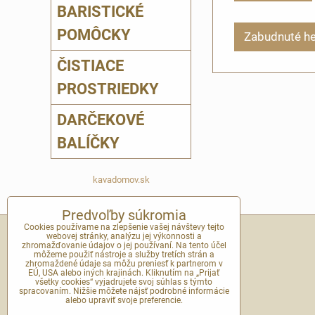
BARISTICKÉ
POMÔCKY
Zabudnuté he
ČISTIACE
PROSTRIEDKY
DARČEKOVÉ
BALÍČKY
kavadomov.sk
Predvoľby súkromia
Cookies používame na zlepšenie vašej návštevy tejto
webovej stránky, analýzu jej výkonnosti a
KONTAKT
zhromažďovanie údajov o jej používaní. Na tento účel
môžeme použiť nástroje a služby tretích strán a
zhromaždené údaje sa môžu preniesť k partnerom v
E-mail na helpdesk:
EÚ, USA alebo iných krajinách. Kliknutím na „Prijať
všetky cookies“ vyjadrujete svoj súhlas s týmto
spracovaním. Nižšie môžete nájsť podrobné informácie
kavadomov@kavadomov.sk
alebo upraviť svoje preferencie.