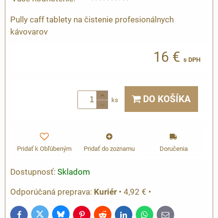
Pully caff tablety na čistenie profesionálnych
kávovarov
16 €
s DPH
DO KOŠÍKA
ks
Pridať k Obľúbeným
Pridať do zoznamu
Doručenia
Dostupnosť:
Skladom
Kuriér
•
4,92 €
•
Bluesky
Twitter
Facebook
Pinterest
Reddit
LinkedIn
WhatsApp
E-