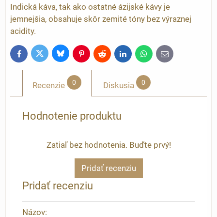
Indická káva, tak ako ostatné ázijské kávy je
jemnejšia, obsahuje skôr zemité tóny bez výraznej
acidity.
Bluesky
Twitter
Facebook
Pinterest
Reddit
LinkedIn
WhatsApp
E-
mail
0
0
Recenzie
Diskusia
Hodnotenie produktu
Zatiaľ bez hodnotenia. Buďte prvý!
Pridať recenziu
Pridať recenziu
Názov: