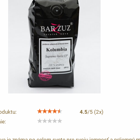
oduktu:
4.5
/
5
(
2
x)
ie:
a je známa po celom svete pre svoju jemnosť a príjemnú mie