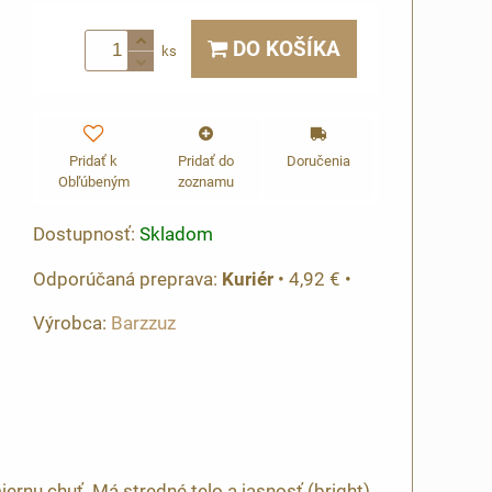
DO KOŠÍKA
ks
Pridať k
Pridať do
Doručenia
Obľúbeným
zoznamu
Dostupnosť:
Skladom
Kuriér
•
4,92 €
•
Výrobca:
Barzzuz
rnu chuť. Má stredné telo a jasnosť (bright).