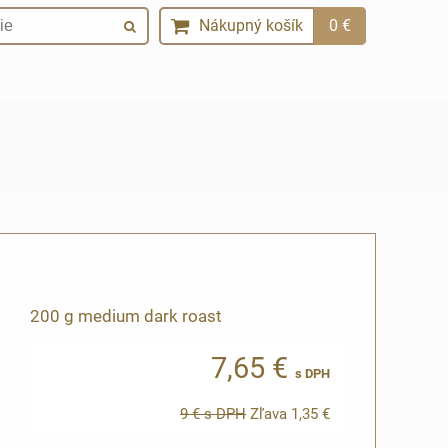
Nákupný košík
0 €
200 g medium dark roast
7,65 €
s DPH
9 €
s DPH
Zľava
1,35 €