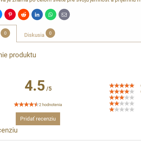
luesky
Pinterest
Reddit
LinkedIn
WhatsApp
E-
mail
0
0
Diskusia
ie produktu
4.5
/5
2 hodnotenia
Pridať recenziu
cenziu